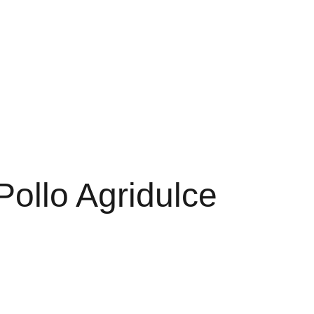
bidas
Acerca de
Carta Español renovado
ovisional con alergenos desactualizado
Pollo Agridulce