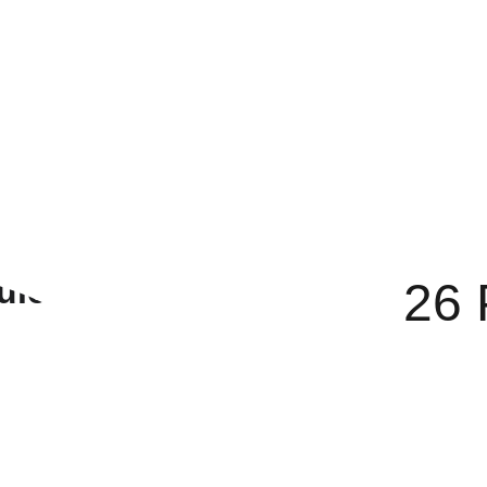
Home
Menú Para Llevar
Postres & Cafe
Be
Carta Sapporo Benidorm Pr
26 