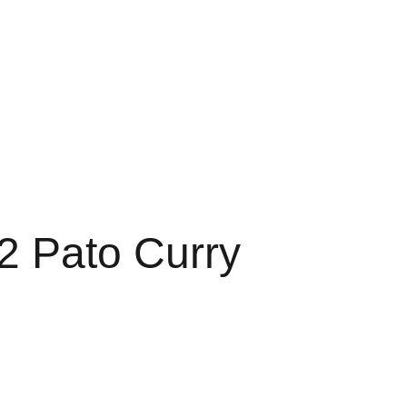
bidas
Acerca de
Carta Español renovado
ovisional con alergenos desactualizado
2 Pato Curry